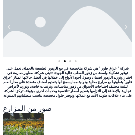
Previous
Nex
شركة " عراق فلور " هي شركة متخصصة في بيع الزهور الطبيعية بالجملة، نعمل على
توفير تشكيلة واسعة من زهور القطف عالية الجودة. تتبنى شركتنا معايير صارمة في
اختيار وتوريد الزهور لضمان وصول أجود الأنواع إلى عملائها في أفضل حالاتها. تمتاز "عراق
فلور" بتعاونها مع مزارع محلية ودولية مما يسمح لها بتقديم أصناف متعددة على مدار العام
لتلبية مختلف احتياجات الأسواق من زهور مناسبات، وترتيبات خاصة، وتوريد لأغراض
تجارية. بالإضافة إلى التزامها بتقديم أسعار تنافسية وخدمات اخرى موثوقة، تركز الشركة
على بناء علاقات طويلة الأمد مع عملائها وتوفير حلول مخصصة تناسب متطلباتهم المتنوعة
صور من المزارع